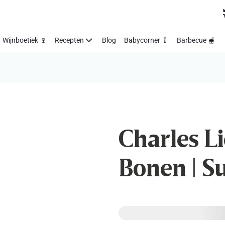
Wijnboetiek 🍷
Recepten
Blog
Babycorner 🍼
Barbecue 🫕
Charles Li
Bonen | Sub