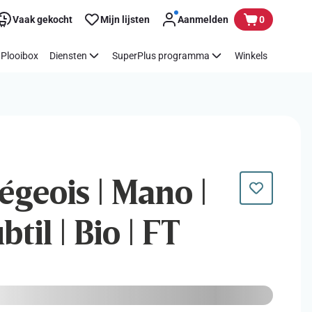
Vaak gekocht
Mijn lijsten
Aanmelden
0
Plooibox
Diensten
SuperPlus programma
Winkels
égeois | Mano |
til | Bio | FT