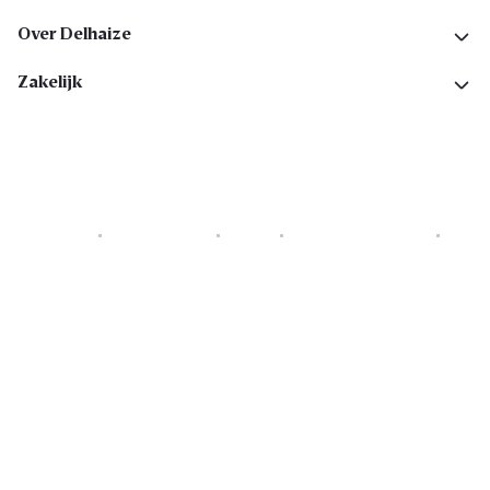
Over Delhaize
Zakelijk
Cookies
Privacyverklaring
Security
Algemene voorwaarden
Toegankelijkheidsverklaring
Copyright © 2026 All rights reserved. Delhaize Group.