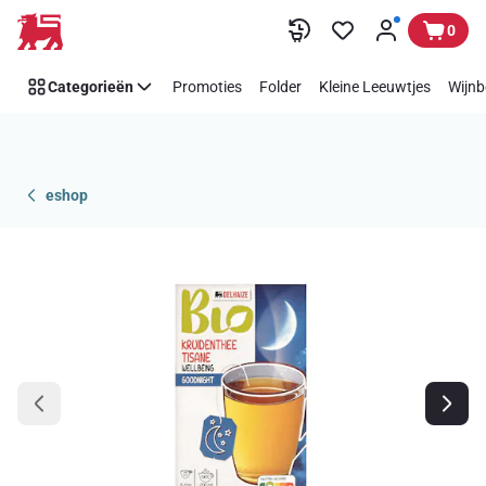
Overslaan
0
Categorieën
Promoties
Folder
Kleine Leeuwtjes
Wijnb
eshop