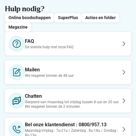
Hulp nodig?
Online boodschappen
SuperPlus
Acties en folder
Magazine
FAQ
De snelste hulp met onze FAQ
Mailen
We reageren binnen de 48 uur
Chatten
Geopend van maandag tot vrijdag tussen 8 uur en 20 uur.
We reageren binnen de 2 minuten.
Bel onze klantendienst : 0800/957.13
Maandag-Vrijdag : 7u-21u / Zaterdag : 8u-18u / Zondag :
8u-13u