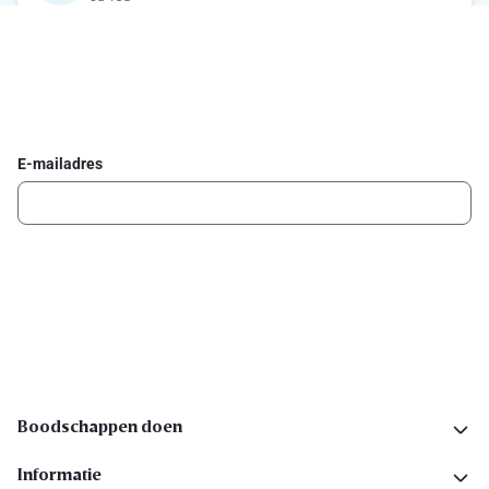
Schrijf je in voor de Delhaize newsletter
Ontvang wekelijks de beste promoties en inspiratie voor gerechten.
E-mailadres
Ik schrijf me in
Volg ons op sociale media
Boodschappen doen
Informatie