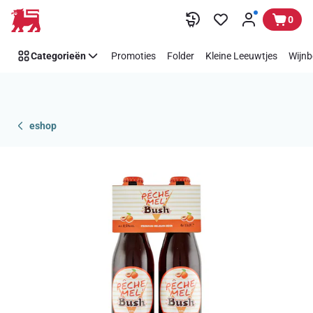
Overslaan
0
Categorieën
Promoties
Folder
Kleine Leeuwtjes
Wijnb
eshop