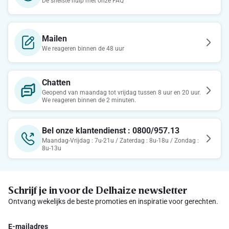
De snelste hulp met onze FAQ
Mailen
We reageren binnen de 48 uur
Chatten
Geopend van maandag tot vrijdag tussen 8 uur en 20 uur.
We reageren binnen de 2 minuten.
Bel onze klantendienst : 0800/957.13
Maandag-Vrijdag : 7u-21u / Zaterdag : 8u-18u / Zondag :
8u-13u
Schrijf je in voor de Delhaize newsletter
Ontvang wekelijks de beste promoties en inspiratie voor gerechten.
E-mailadres