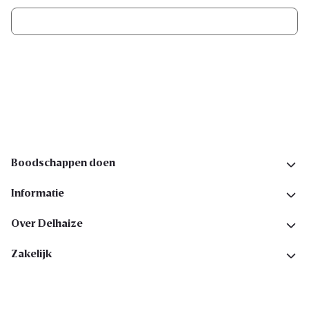
Ik schrijf me in
Volg ons op sociale media
Boodschappen doen
Informatie
Over Delhaize
Zakelijk