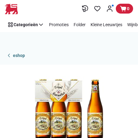
Overslaan
0
Categorieën
Promoties
Folder
Kleine Leeuwtjes
Wijnb
eshop