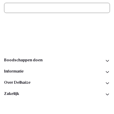
Ik schrijf me in
Volg ons op sociale media
Boodschappen doen
Informatie
Over Delhaize
Zakelijk