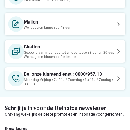
De snelste hulp met onze FAQ
Mailen
We reageren binnen de 48 uur
Chatten
Geopend van maandag tot vrijdag tussen 8 uur en 20 uur.
We reageren binnen de 2 minuten.
Bel onze klantendienst : 0800/957.13
Maandag-Vrijdag : 7u-21u / Zaterdag : 8u-18u / Zondag :
8u-13u
Schrijf je in voor de Delhaize newsletter
Ontvang wekelijks de beste promoties en inspiratie voor gerechten.
E-mailadres