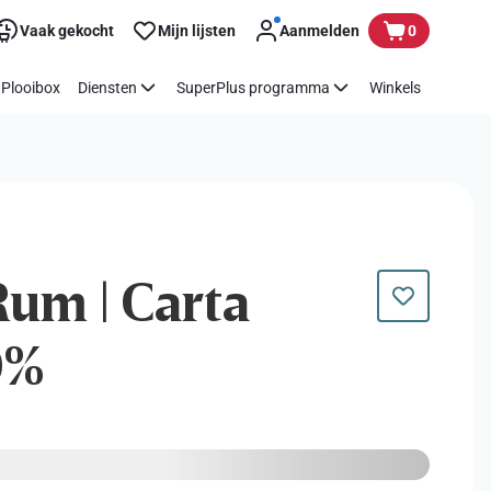
Vaak gekocht
Mijn lijsten
Aanmelden
0
Plooibox
Diensten
SuperPlus programma
Winkels
Rum | Carta
0%