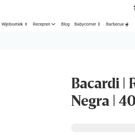
Wijnboetiek 🍷
Recepten
Blog
Babycorner 🍼
Barbecue 🫕
Bacardi | 
Negra | 4