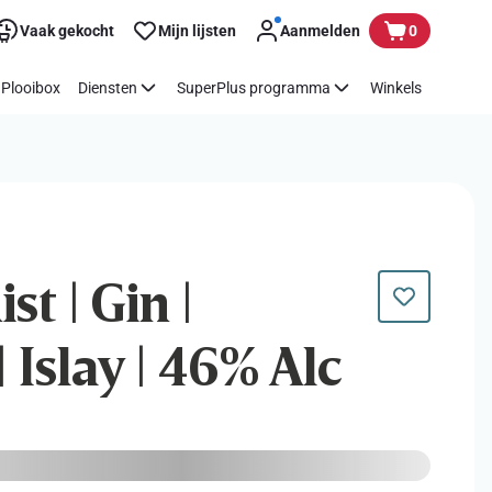
Vaak gekocht
Mijn lijsten
Aanmelden
0
Plooibox
Diensten
SuperPlus programma
Winkels
st | Gin |
Islay | 46% Alc