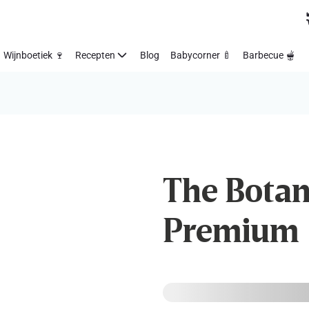
Wijnboetiek 🍷
Recepten
Blog
Babycorner 🍼
Barbecue 🫕
The Botani
Premium | 