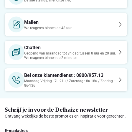
De snelste hulp met onze FAQ
Mailen
We reageren binnen de 48 uur
Chatten
Geopend van maandag tot vrijdag tussen 8 uur en 20 uur.
We reageren binnen de 2 minuten.
Bel onze klantendienst : 0800/957.13
Maandag-Vrijdag : 7u-21u / Zaterdag : 8u-18u / Zondag :
8u-13u
Schrijf je in voor de Delhaize newsletter
Ontvang wekelijks de beste promoties en inspiratie voor gerechten.
E-mailadres