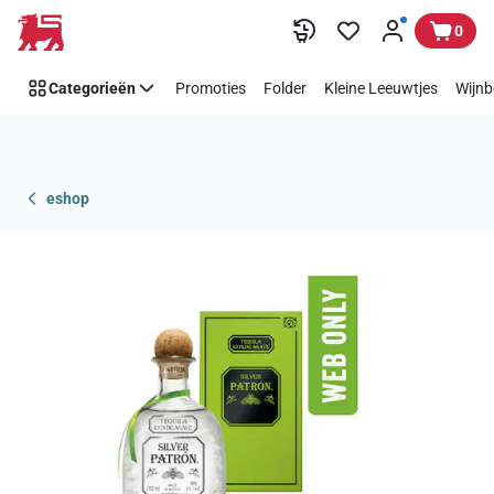
Overslaan
0
Categorieën
Promoties
Folder
Kleine Leeuwtjes
Wijnb
eshop