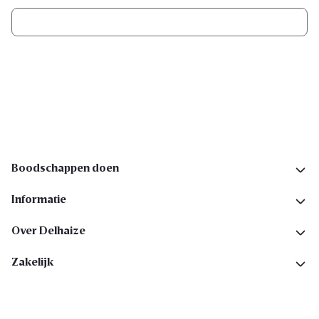
Ik schrijf me in
Volg ons op sociale media
Boodschappen doen
Informatie
Over Delhaize
Zakelijk