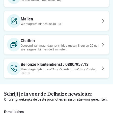
De snelste hulp met onze FAQ
Mailen
We reageren binnen de 48 uur
Chatten
Geopend van maandag tot vrijdag tussen 8 uur en 20 uur.
We reageren binnen de 2 minuten.
Bel onze klantendienst : 0800/957.13
Maandag-Vrijdag : 7u-21u / Zaterdag : 8u-18u / Zondag :
8u-13u
Schrijf je in voor de Delhaize newsletter
Ontvang wekelijks de beste promoties en inspiratie voor gerechten.
E-mailadres