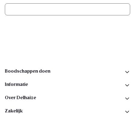
Ik schrijf me in
Volg ons op sociale media
Boodschappen doen
Informatie
Over Delhaize
Zakelijk