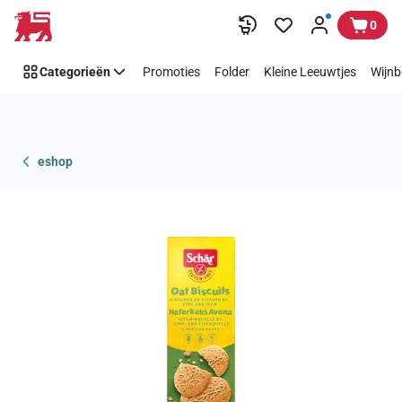
Overslaan
0
Categorieën
Promoties
Folder
Kleine Leeuwtjes
Wijnb
eshop