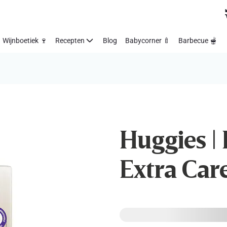
Wijnboetiek 🍷
Recepten
Blog
Babycorner 🍼
Barbecue 🫕
Huggies | 
Extra Care