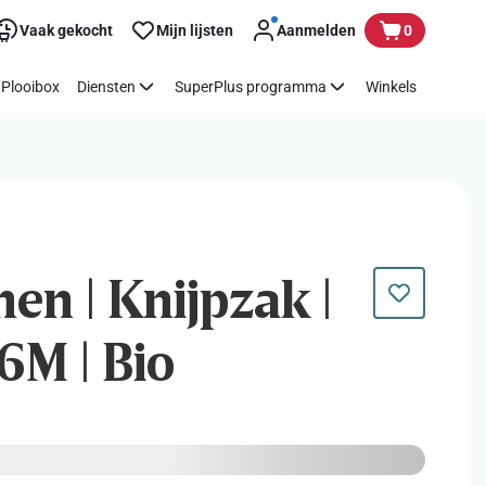
Vaak gekocht
Mijn lijsten
Aanmelden
0
Plooibox
Diensten
SuperPlus programma
Winkels
hen | Knijpzak |
6M | Bio