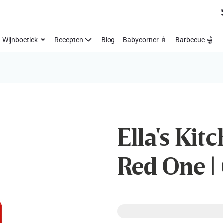
Wijnboetiek 🍷
Recepten
Blog
Babycorner 🍼
Barbecue 🫕
Ella's Kitc
Red One | 