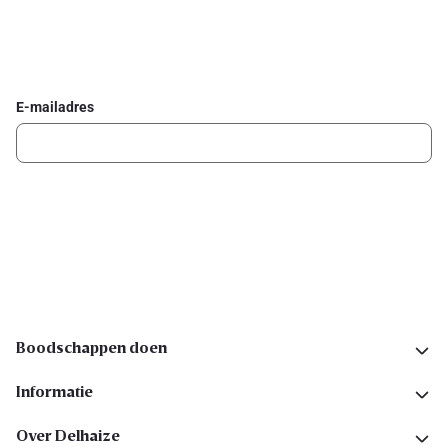
Schrijf je in voor de Delhaize newsletter
Ontvang wekelijks de beste promoties en inspiratie voor gerechten.
E-mailadres
Ik schrijf me in
Volg ons op sociale media
Boodschappen doen
Informatie
Over Delhaize