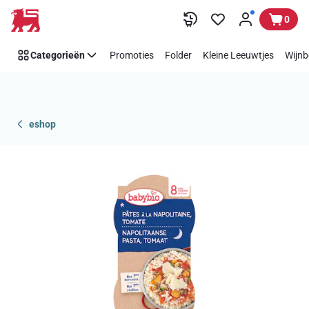
Overslaan
0
Categorieën
Promoties
Folder
Kleine Leeuwtjes
Wijnb
eshop