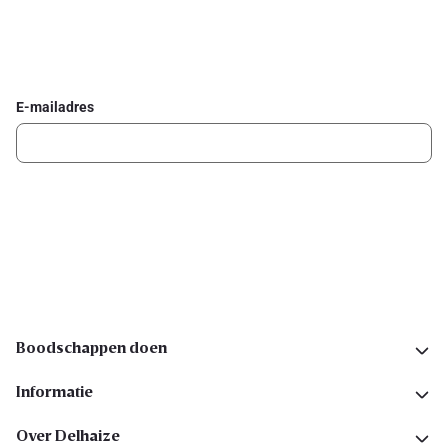
Schrijf je in voor de Delhaize newsletter
Ontvang wekelijks de beste promoties en inspiratie voor gerechten.
E-mailadres
Ik schrijf me in
Volg ons op sociale media
Boodschappen doen
Informatie
Over Delhaize