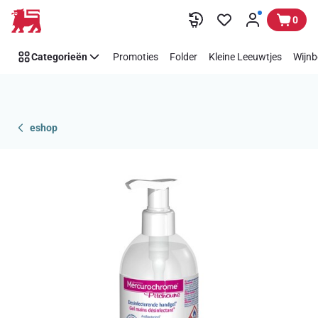
Overslaan
0
Categorieën
Promoties
Folder
Kleine Leeuwtjes
Wijnb
eshop