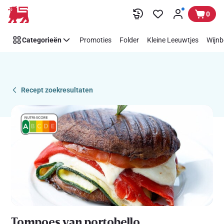
Recipe
Overslaan
0
Details
Page
Categorieën
Promoties
Folder
Kleine Leeuwtjes
Wijnb
Recept zoekresultaten
Tompoes van portobello