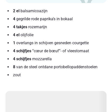
2 el
balsamicoazijn
4
gegrilde rode paprika’s in bokaal
4 takjes
rozemarijn
4 el
olijfolie
1
overlangs in schijven gesneden courgette
4 schijfjes
“cœur de bœuf”- of vleestomaat
4 schijfjes
mozzarella
8
van de steel ontdane portobellopaddenstoelen
zout