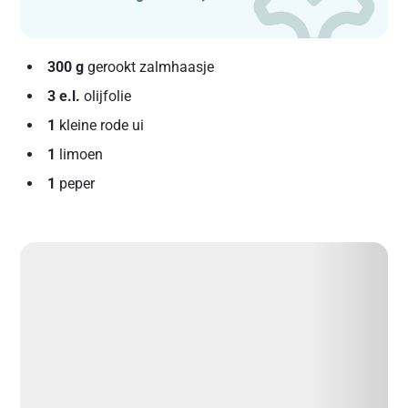
300 g
gerookt zalmhaasje
3 e.l.
olijfolie
1
kleine rode ui
1
limoen
1
peper