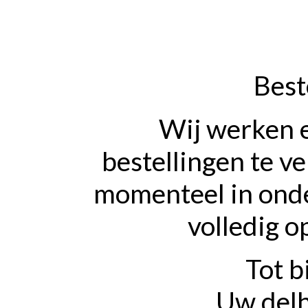
Best
Wij werken 
bestellingen te v
momenteel in onde
volledig o
Tot b
Uw delh