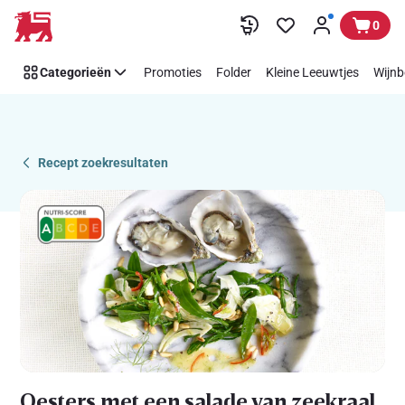
Recipe
Overslaan
0
Details
Page
Categorieën
Promoties
Folder
Kleine Leeuwtjes
Wijnb
Recept zoekresultaten
Oesters met een salade van zeekraal,