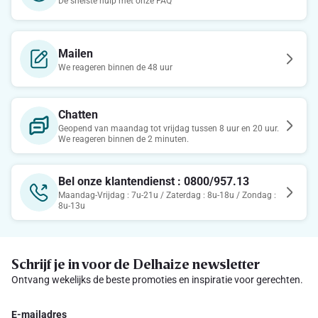
De snelste hulp met onze FAQ
Mailen
We reageren binnen de 48 uur
Chatten
Geopend van maandag tot vrijdag tussen 8 uur en 20 uur.
We reageren binnen de 2 minuten.
Bel onze klantendienst : 0800/957.13
Maandag-Vrijdag : 7u-21u / Zaterdag : 8u-18u / Zondag :
8u-13u
Schrijf je in voor de Delhaize newsletter
Ontvang wekelijks de beste promoties en inspiratie voor gerechten.
E-mailadres