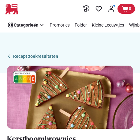
Recipe
Overslaan
0
Details
Page
Categorieën
Promoties
Folder
Kleine Leeuwtjes
Wijnb
Recept zoekresultaten
Kerstboombrownies