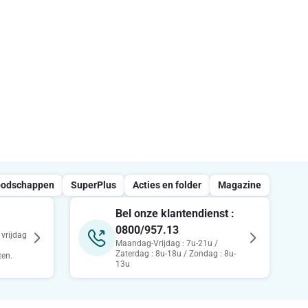
oodschappen
SuperPlus
Acties en folder
Magazine
Bel onze klantendienst :
0800/957.13
vrijdag
Maandag-Vrijdag : 7u-21u /
Zaterdag : 8u-18u / Zondag : 8u-
ten.
13u