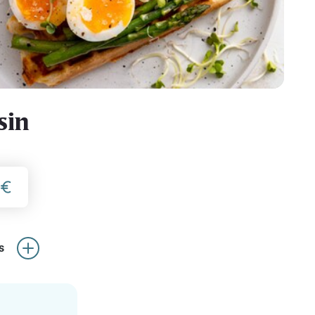
sin
s