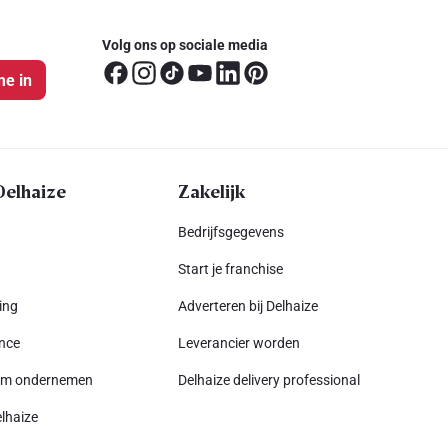
Volg ons op sociale media
me in
Delhaize
Zakelijk
Bedrijfsgegevens
Start je franchise
ing
Adverteren bij Delhaize
nce
Leverancier worden
am ondernemen
Delhaize delivery professional
lhaize