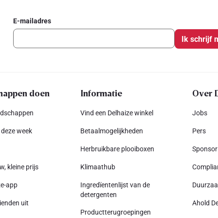
E-mailadres
Ik schrijf 
happen doen
Informatie
Over 
odschappen
Vind een Delhaize winkel
Jobs
 deze week
Betaalmogelijkheden
Pers
Herbruikbare plooiboxen
Sponsor
w, kleine prijs
Klimaathub
Complia
ze-app
Ingredïentenlijst van de
Duurza
detergenten
ienden uit
Ahold De
Productterugroepingen