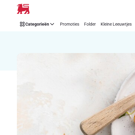
Recipe
Overslaan
Details
Page
Categorieën
Promoties
Folder
Kleine Leeuwtjes