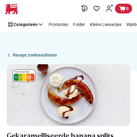
Recipe
Overslaan
0
Details
Page
Categorieën
Promoties
Folder
Kleine Leeuwtjes
Wijnb
Recept zoekresultaten
Gekaramelliseerde banana splits