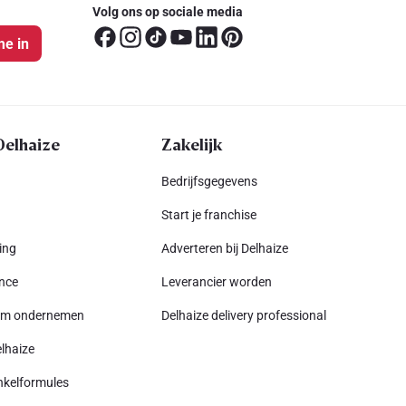
Volg ons op sociale media
me in
Delhaize
Zakelijk
Bedrijfsgegevens
Start je franchise
ing
Adverteren bij Delhaize
nce
Leverancier worden
am ondernemen
Delhaize delivery professional
lhaize
nkelformules