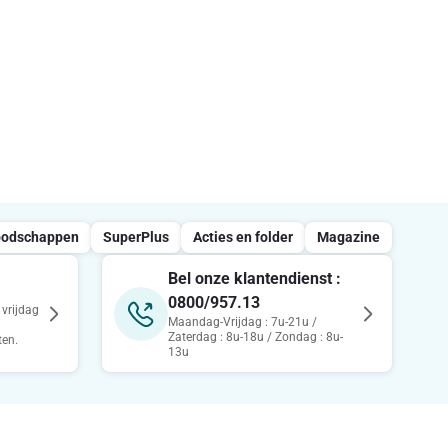
oodschappen
SuperPlus
Acties en folder
Magazine
Bel onze klantendienst :
0800/957.13
vrijdag
Maandag-Vrijdag : 7u-21u /
Zaterdag : 8u-18u / Zondag : 8u-
ten.
13u