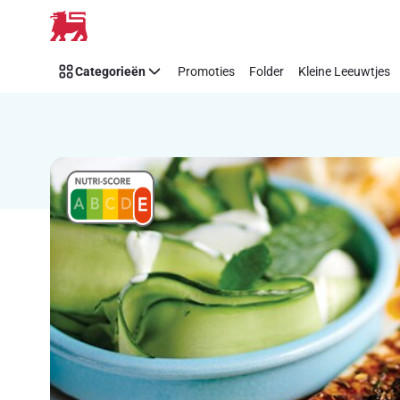
Recipe
Overslaan
Details
Page
Categorieën
Promoties
Folder
Kleine Leeuwtjes