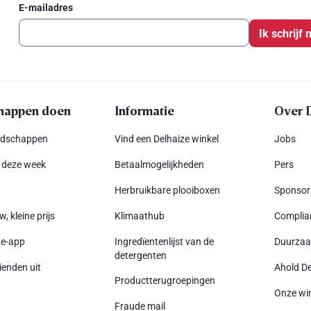
E-mailadres
Ik schrijf 
happen doen
Informatie
Over 
odschappen
Vind een Delhaize winkel
Jobs
 deze week
Betaalmogelijkheden
Pers
Herbruikbare plooiboxen
Sponsor
w, kleine prijs
Klimaathub
Complia
ze-app
Ingredïentenlijst van de
Duurza
detergenten
ienden uit
Ahold De
Productterugroepingen
Onze wi
Fraude mail