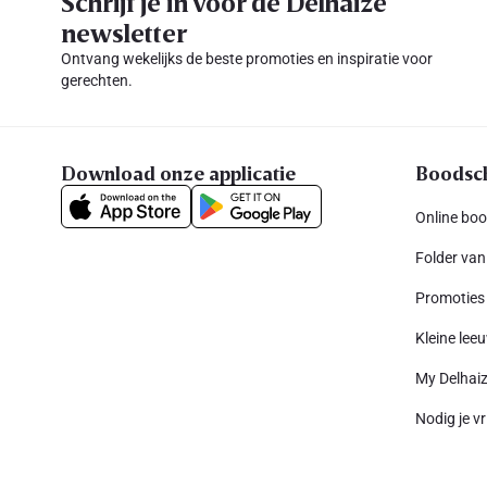
Schrijf je in voor de Delhaize
newsletter
Ontvang wekelijks de beste promoties en inspiratie voor
gerechten.
Download onze applicatie
Boodsc
Online bo
Folder van
Promoties
Kleine leeu
My Delhai
Nodig je vr