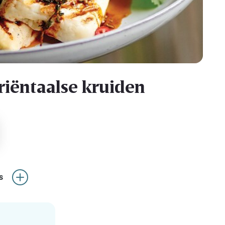
riëntaalse kruiden
s