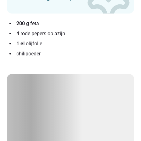
200 g
feta
4
rode pepers op azijn
1 el
olijfolie
chilipoeder