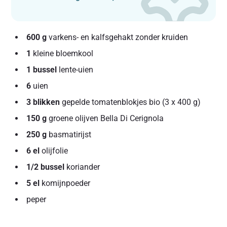
600 g
varkens- en kalfsgehakt zonder kruiden
1
kleine bloemkool
1 bussel
lente-uien
6
uien
3 blikken
gepelde tomatenblokjes bio (3 x 400 g)
150 g
groene olijven Bella Di Cerignola
250 g
basmatirijst
6 el
olijfolie
1/2 bussel
koriander
5 el
komijnpoeder
peper