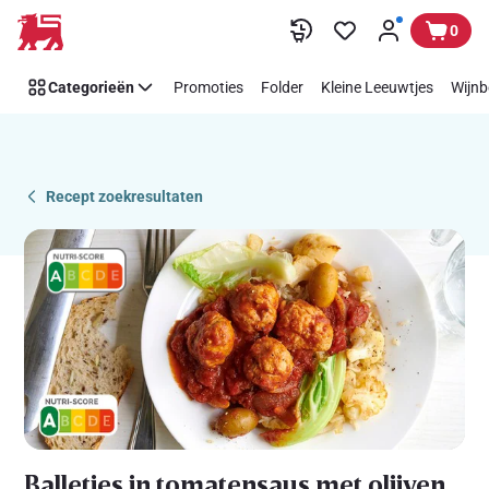
Recipe
Overslaan
0
Details
Page
Categorieën
Promoties
Folder
Kleine Leeuwtjes
Wijnb
Recept zoekresultaten
Balletjes in tomatensaus met olijven,