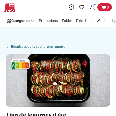
Recipe
Passer
0
Details
Page
Catégories
Promotions
Folder
P'tits lions
Wineboutiqu
Résultats de la recherche recette
Tian de légumes d'été