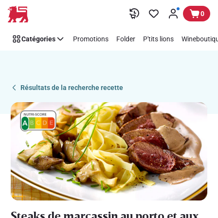
Recipe
Passer
0
Details
Page
Catégories
Promotions
Folder
P'tits lions
Wineboutiqu
Résultats de la recherche recette
Steaks de marcassin au porto et aux