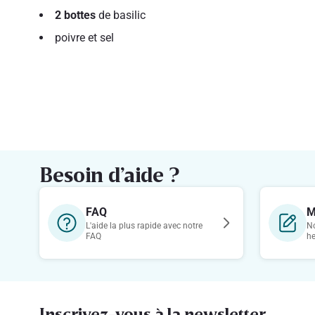
2 bottes
de basilic
poivre et sel
Besoin d’aide ?
FAQ
M
L'aide la plus rapide avec notre
No
FAQ
h
Inscrivez-vous à la newsletter