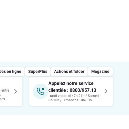
s en ligne
SuperPlus
Actions et folder
Magazine
Appelez notre service
clientèle : 0800/957.13
 entre
s
Lundi-vendredi : 7h-21h / Samedi :
tes.
8h-18h / Dimanche : 8h-13h.