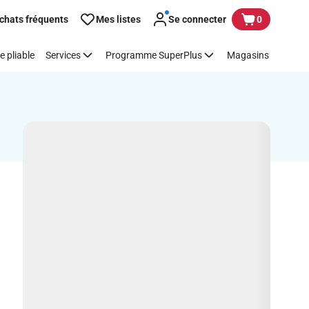
chats fréquents
Mes listes
Se connecter
0
e pliable
Services
Programme SuperPlus
Magasins