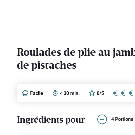
Roulades de plie au jam
de pistaches
Facile
< 30 min.
0/5
Ingrédients pour
4 Portions