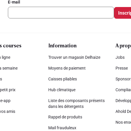
E-mail
Inscri
s courses
Information
A prop
 ligne
Trouver un magasin Delhaize
Jobs
la semaine
Moyens de paiement
Presse
s
Caisses pliables
Sponsor
petit prix
Hub climatique
Complia
ze-app
Liste des composants présents
Dévelop
dans les détergents
vos amis
Ahold De
Rappel de produits
Nos ens
Mail frauduleux