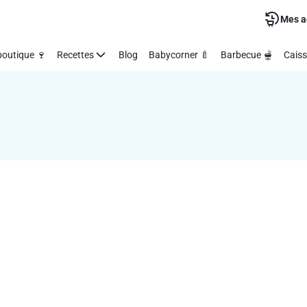
Mes a
outique 🍷
Recettes
Blog
Babycorner 🍼
Barbecue 🫕
Caiss