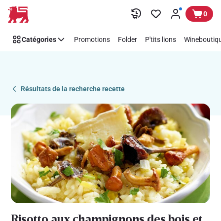
Recipe
Passer
0
Details
Page
Catégories
Promotions
Folder
P'tits lions
Wineboutiqu
Résultats de la recherche recette
Risotto aux champignons des bois et