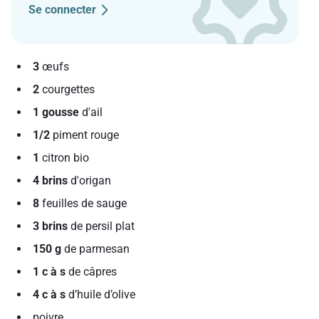
Se connecter
3
œufs
2
courgettes
1 gousse
d'ail
1/2
piment rouge
1
citron bio
4 brins
d'origan
8
feuilles de sauge
3 brins
de persil plat
150 g
de parmesan
1 c à s
de câpres
4 c à s
d’huile d’olive
poivre