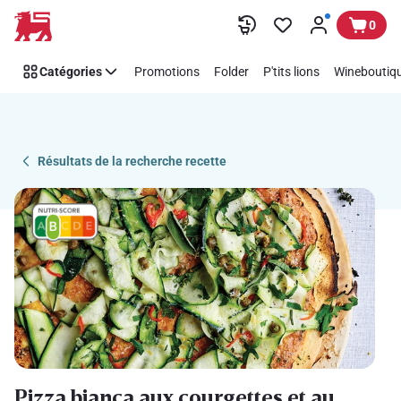
Recipe
Passer
0
Details
Page
Catégories
Promotions
Folder
P'tits lions
Wineboutiqu
Résultats de la recherche recette
Pizza bianca aux courgettes et au