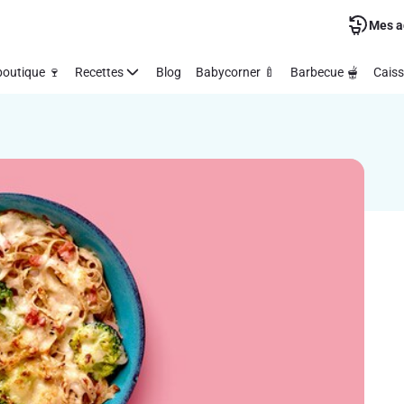
Mes a
outique 🍷
Recettes
Blog
Babycorner 🍼
Barbecue 🫕
Caiss