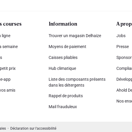
s courses
Information
A prop
 ligne
Trouver un magasin Delhaize
Jobs
la semaine
Moyens de paiement
Presse
s
Caisses pliables
Sponsor
petit prix
Hub climatique
Complia
ze-app
Liste des composants présents
Dévelop
dans les détergents
vos amis
Ahold De
Rappel de produits
Nos ens
Mail frauduleux
ales
Déclaration sur l'accessibilité