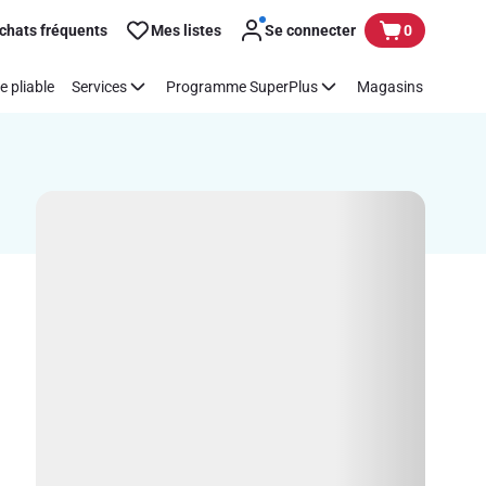
chats fréquents
Mes listes
Se connecter
0
e pliable
Services
Programme SuperPlus
Magasins