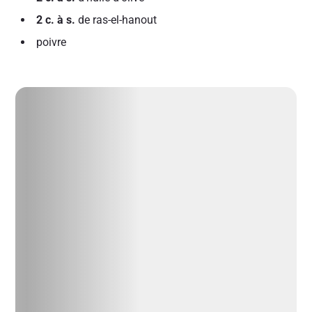
2 c. à s.
de ras-el-hanout
poivre