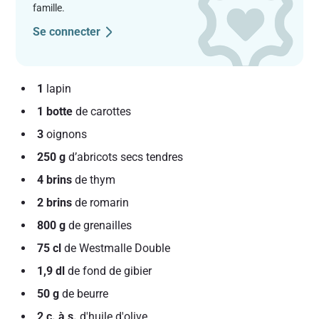
famille.
Se connecter
1
lapin
1 botte
de carottes
3
oignons
250 g
d’abricots secs tendres
4 brins
de thym
2 brins
de romarin
800 g
de grenailles
75 cl
de Westmalle Double
1,9 dl
de fond de gibier
50 g
de beurre
2 c. à s.
d'huile d'olive