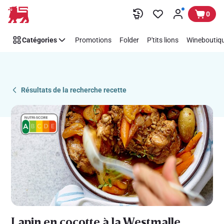
Recipe
Passer
0
Details
Page
Catégories
Promotions
Folder
P'tits lions
Wineboutiqu
Résultats de la recherche recette
Lapin en cocotte à la Westmalle,