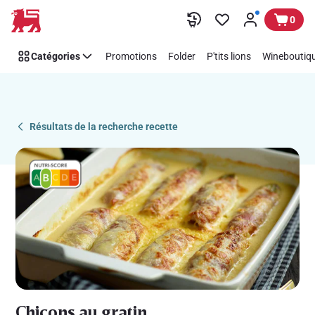
Recipe
Passer
0
Details
Page
Catégories
Promotions
Folder
P'tits lions
Wineboutiqu
Résultats de la recherche recette
Chicons au gratin