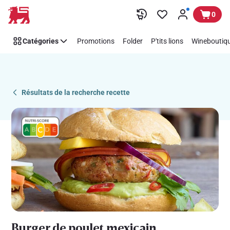
Recipe
Passer
0
Details
Page
Catégories
Promotions
Folder
P'tits lions
Wineboutiqu
Résultats de la recherche recette
Burger de poulet mexicain