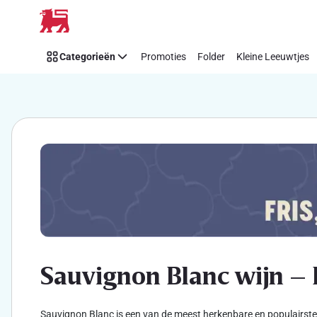
Sauvignon
Overslaan
Blanc
kopen
Categorieën
Promoties
Folder
Kleine Leeuwtjes
|
Frisse
witte
wijn
–
Marlborough
&
Loire
Sauvignon Blanc wijn – 
Sauvignon Blanc is een van de meest herkenbare en populairste w