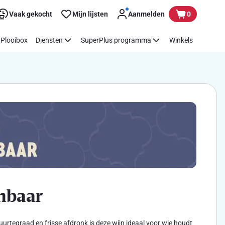
Vaak gekocht
Mijn lijsten
Aanmelden
0
Plooibox
Diensten
SuperPlus programma
Winkels
enbaar
uurtegraad en frisse afdronk is deze wijn ideaal voor wie houdt