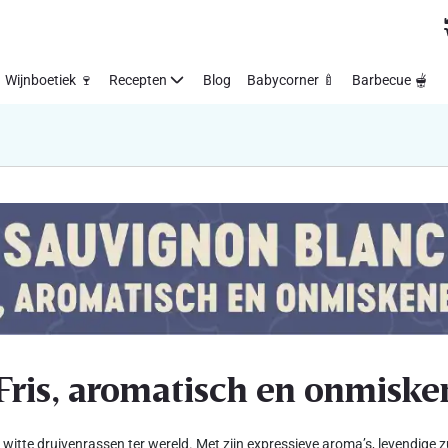
Wijnboetiek 🍷
Recepten
Blog
Babycorner 🍼
Barbecue 🫕
Fris, aromatisch en onmisk
itte druivenrassen ter wereld. Met zijn expressieve aroma’s, levendige z