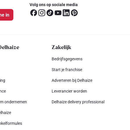
Volg ons op sociale media
me in
Delhaize
Zakelijk
Bedrijfsgegevens
Start je franchise
ing
Adverteren bij Delhaize
nce
Leverancier worden
am ondernemen
Delhaize delivery professional
lhaize
nkelformules