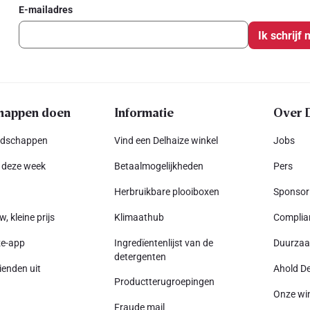
E-mailadres
Ik schrijf 
happen doen
Informatie
Over 
odschappen
Vind een Delhaize winkel
Jobs
 deze week
Betaalmogelijkheden
Pers
Herbruikbare plooiboxen
Sponsor
w, kleine prijs
Klimaathub
Complia
ze-app
Ingredïentenlijst van de
Duurza
detergenten
ienden uit
Ahold De
Productterugroepingen
Onze wi
Fraude mail