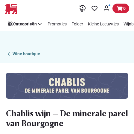
Overslaan
0
Categorieën
Promoties
Folder
Kleine Leeuwtjes
Wijnb
Wine boutique
Chablis wijn – De minerale parel
van Bourgogne