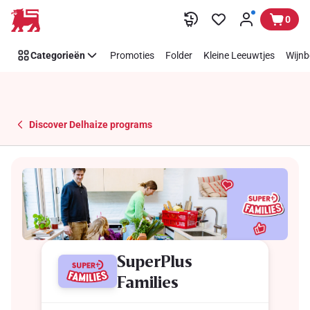
Overslaan
0
Categorieën
Promoties
Folder
Kleine Leeuwtjes
Wijnb
Discover Delhaize programs
SuperPlus
Families