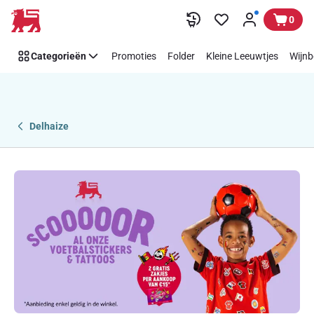
Overslaan
0
Categorieën
Promoties
Folder
Kleine Leeuwtjes
Wijnb
Delhaize