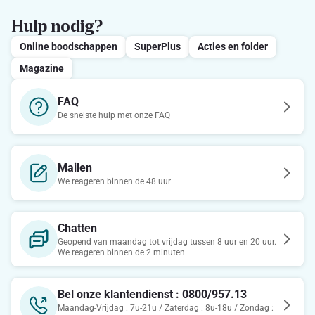
Hulp nodig?
Online boodschappen
SuperPlus
Acties en folder
Magazine
FAQ
De snelste hulp met onze FAQ
Mailen
We reageren binnen de 48 uur
Chatten
Geopend van maandag tot vrijdag tussen 8 uur en 20 uur.
We reageren binnen de 2 minuten.
Bel onze klantendienst : 0800/957.13
Maandag-Vrijdag : 7u-21u / Zaterdag : 8u-18u / Zondag :