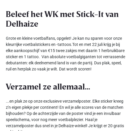
Beleef het WK met Stick-It van
Delhaize
Grote en kleine voetbalfans, opgelet! Je kan nu sparen voor onze
kleurrijke voetbalstickers en -tattoos.Tot en met 22 juli krijg je bij
elke aankoopschijf van €15 twee zakjes met daarin 1 herbruikbare
sticker en 1 tattoo. Van absolute voetbalgiganten tot verrassende
debutanten: elk deelnemend land is van de partij. Dus plak, speel,
ruil en herplak zo vaak je wilt. Dat wordt scoren!
Verzamel ze allemaal...
...en plak ze op onze exclusieve verzamelposter. Elke sticker kreeg
z'n eigen plekje per continent! En wil je alle scores van de matchen
bijhouden? Op de achterzijde van de poster vind je een invulbaar
speelschema, voor nog meer voetbalplezier. Haal je
verzamelposter dus snel in je Delhaize-winkel! Je krijgt er 20 gratis