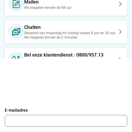
Mailen
We reageren binnen de 48 uur
Chatten
Geopend van maandag tot vrijdag tussen 8 uur en 20 uur.
We reageren binnen de 2 minuten.
Bel onze klantendienst : 0800/957.13
Maandag-Vrijdag : 7u-21u / Zaterdag : 8u-18u / Zondag :
8u-13u
Schrijf je in voor de Delhaize newsletter
Ontvang wekelijks de beste promoties en inspiratie voor gerechten.
E-mailadres