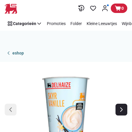
Overslaan
0
Categorieën
Promoties
Folder
Kleine Leeuwtjes
Wijnb
eshop