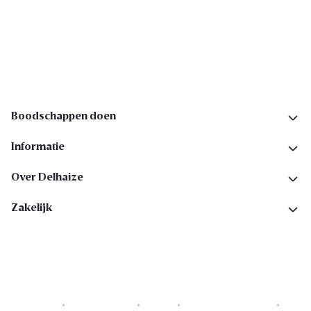
Ik schrijf me in
Volg ons op sociale media
Boodschappen doen
Informatie
Over Delhaize
Zakelijk
Cookies
Privacyverklaring
Security
Algemene voorwaarden