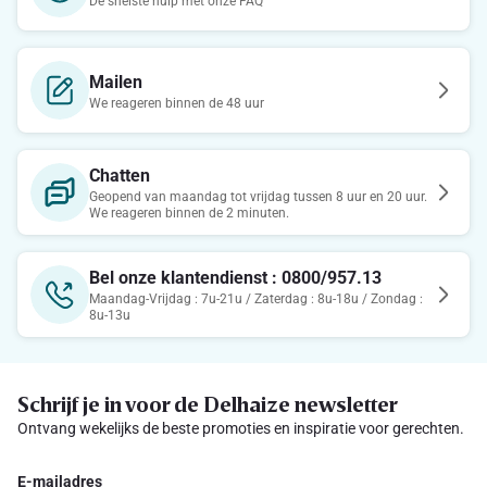
De snelste hulp met onze FAQ
Mailen
We reageren binnen de 48 uur
Chatten
Geopend van maandag tot vrijdag tussen 8 uur en 20 uur.
We reageren binnen de 2 minuten.
Bel onze klantendienst : 0800/957.13
Maandag-Vrijdag : 7u-21u / Zaterdag : 8u-18u / Zondag :
8u-13u
Schrijf je in voor de Delhaize newsletter
Ontvang wekelijks de beste promoties en inspiratie voor gerechten.
E-mailadres