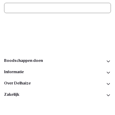
Ik schrijf me in
Volg ons op sociale media
Boodschappen doen
Informatie
Over Delhaize
Zakelijk