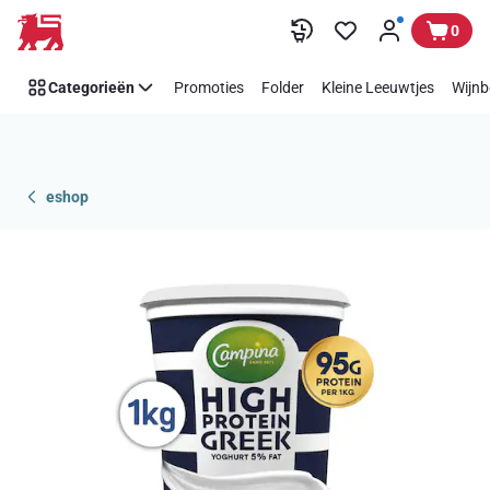
Overslaan
0
Categorieën
Promoties
Folder
Kleine Leeuwtjes
Wijnb
eshop