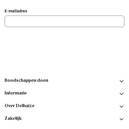
E-mailadres
Ik schrijf me in
Volg ons op sociale media
Boodschappen doen
Informatie
Over Delhaize
Zakelijk