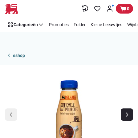
Overslaan
0
Categorieën
Promoties
Folder
Kleine Leeuwtjes
Wijnb
eshop