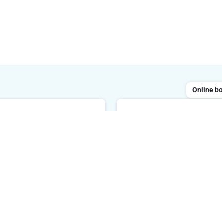
Online b
Chatten
ailen
Geopend van maandag tot 
 reageren binnen de 48 uur
tussen 8 uur en 20 uur. We
reageren binnen de 2 minu
E-mailadres
Ik schrijf 