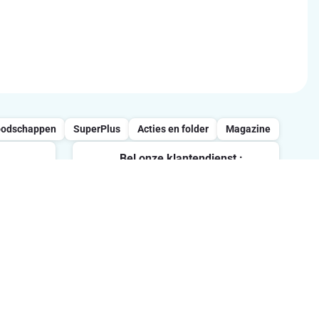
oodschappen
SuperPlus
Acties en folder
Magazine
Bel onze klantendienst :
0800/957.13
vrijdag
Maandag-Vrijdag : 7u-21u /
Zaterdag : 8u-18u / Zondag : 8u-
ten.
13u
Volg ons op sociale media
me in