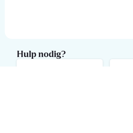
Hulp nodig?
FAQ
M
De snelste hulp met onze FAQ
We
Schrijf je in voor de Delhaize
newsletter
Ontvang wekelijks de beste promoties en inspiratie voor