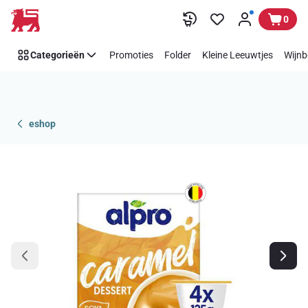
Overslaan
0
Categorieën
Promoties
Folder
Kleine Leeuwtjes
Wijnb
eshop