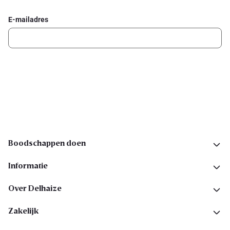
E-mailadres
Ik schrijf me in
Volg ons op sociale media
Boodschappen doen
Informatie
Over Delhaize
Zakelijk