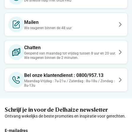
De snelste hulp met onze FAQ
Mailen
We reageren binnen de 48 uur
Chatten
Geopend van maandag tot vrijdag tussen 8 uur en 20 uur.
We reageren binnen de 2 minuten.
Bel onze klantendienst : 0800/957.13
Maandag-Vrijdag : 7u-21u / Zaterdag : 8u-18u / Zondag :
8u-13u
Schrijf je in voor de Delhaize newsletter
Ontvang wekelijks de beste promoties en inspiratie voor gerechten.
E-mailadres