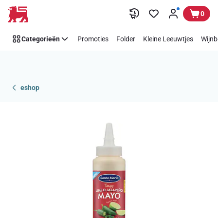
Overslaan
0
Categorieën
Promoties
Folder
Kleine Leeuwtjes
Wijnb
eshop