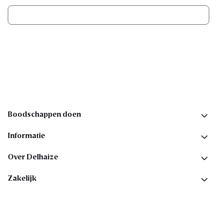
Ik schrijf me in
Volg ons op sociale media
Boodschappen doen
Informatie
Over Delhaize
Zakelijk