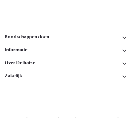
Volg ons op sociale media
Boodschappen doen
Informatie
Over Delhaize
Zakelijk
Cookies
Privacyverklaring
Security
Algemene voorwaarden
Toegankelijkheidsverklaring
Copyright © 2026 All rights reserved. Delhaize Group.