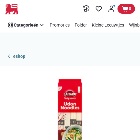
Overslaan
0
Categorieën
Promoties
Folder
Kleine Leeuwtjes
Wijnb
eshop