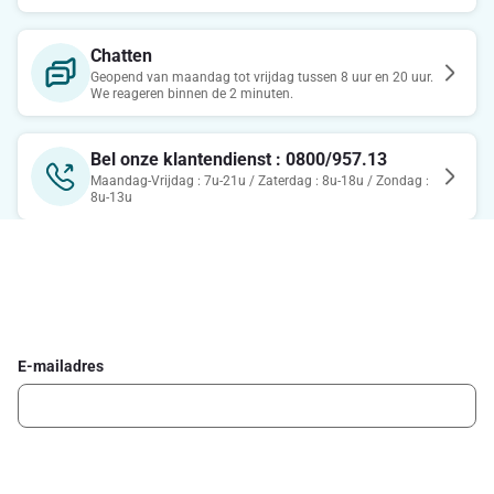
Chatten
Geopend van maandag tot vrijdag tussen 8 uur en 20 uur.
We reageren binnen de 2 minuten.
Bel onze klantendienst : 0800/957.13
Maandag-Vrijdag : 7u-21u / Zaterdag : 8u-18u / Zondag :
8u-13u
Schrijf je in voor de Delhaize newsletter
Ontvang wekelijks de beste promoties en inspiratie voor gerechten.
E-mailadres
Ik schrijf me in