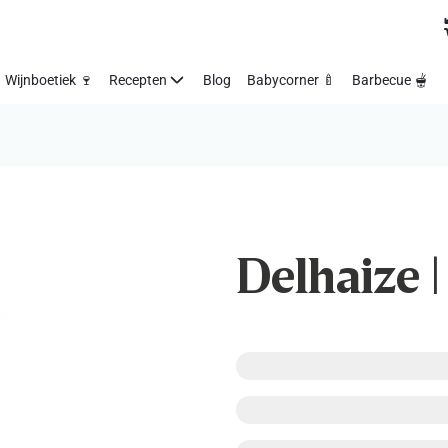
Wijnboetiek 🍷
Recepten
Blog
Babycorner 🍼
Barbecue 🫕
Delhaize 