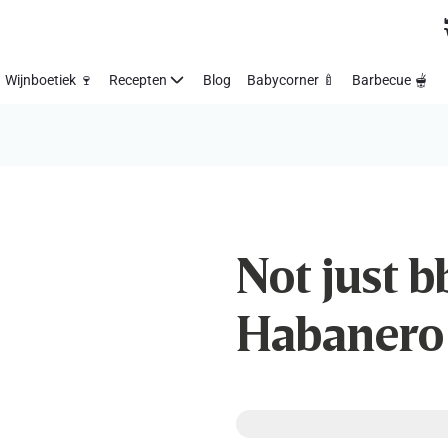
Wijnboetiek 🍷
Recepten
Blog
Babycorner 🍼
Barbecue 🫕
Not just bb
Habanero