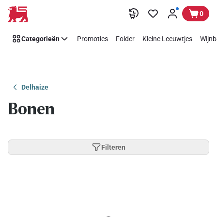
Overslaan
0
Categorieën
Promoties
Folder
Kleine Leeuwtjes
Wijnb
Delhaize
Bonen
Filteren