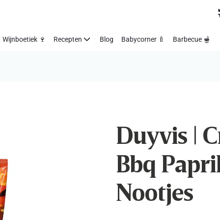
Wijnboetiek 🍷
Recepten
Blog
Babycorner 🍼
Barbecue 🫕
Duyvis | C
Bbq Paprik
Nootjes