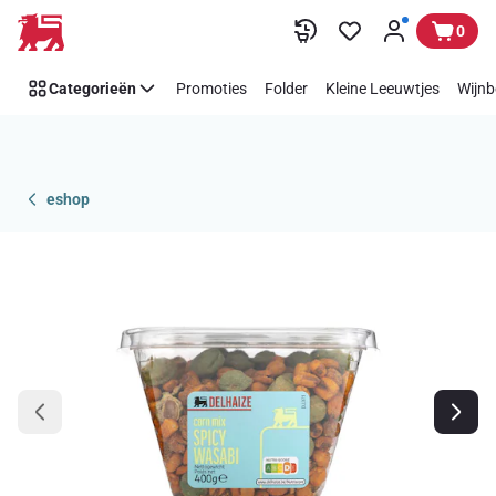
Overslaan
0
Categorieën
Promoties
Folder
Kleine Leeuwtjes
Wijnb
eshop