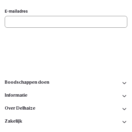
E-mailadres
Ik schrijf me in
Volg ons op sociale media
Boodschappen doen
Informatie
Over Delhaize
Zakelijk