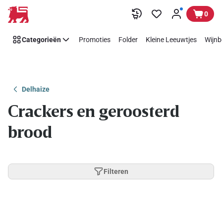
Overslaan
0
Categorieën
Promoties
Folder
Kleine Leeuwtjes
Wijnb
Delhaize
Crackers en geroosterd
brood
Filteren