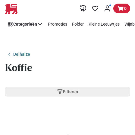
Overslaan
0
Categorieën
Promoties
Folder
Kleine Leeuwtjes
Wijnb
Delhaize
Koffie
Filteren