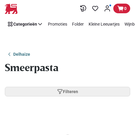
Overslaan
0
Categorieën
Promoties
Folder
Kleine Leeuwtjes
Wijnb
Delhaize
Smeerpasta
Filteren